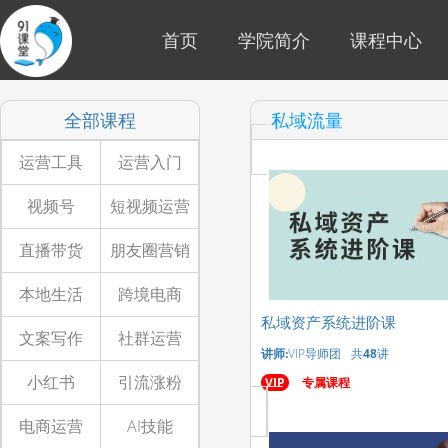
首页
学院简介
课程中心
全部课程
私域流量
运营工具
运营入门
视频号
短视频运营
直播带货
朋友圈营销
本地生活
跨境电商
私域资产系统进阶课
文案写作
社群运营
讲师:
VIP导师团
共
48
讲
小红书
引流涨粉
VIP
专属课程
电商运营
AI技能