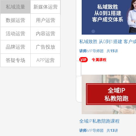
私域流量
新媒体运营
数据运营
用户运营
活动运营
内容运营
私域致胜 从0到1搭建 客户
品牌运营
广告投放
讲师:
VIP导师团
共
15
讲
答疑专场
APP运营
VIP
专属课程
全域IP私教陪跑课程
讲师:
VIP导师团
共
13
讲